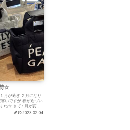
荷☆
１月が過ぎ ２月になり
だ寒いですが 春が近づい
すね☆ さて♪ 月が変わ
す( *´艸｀)！！ 今月
2023.02.04
ん届きました☆
ATESロゴが光る布生地のワ